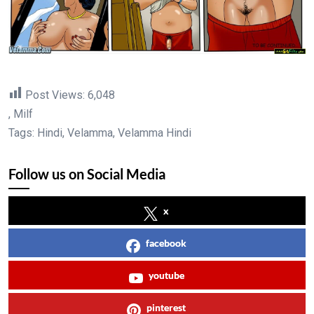
Post Views:
6,048
, Milf
Tags: Hindi, Velamma, Velamma Hindi
Follow us on Social Media
x
facebook
youtube
pinterest